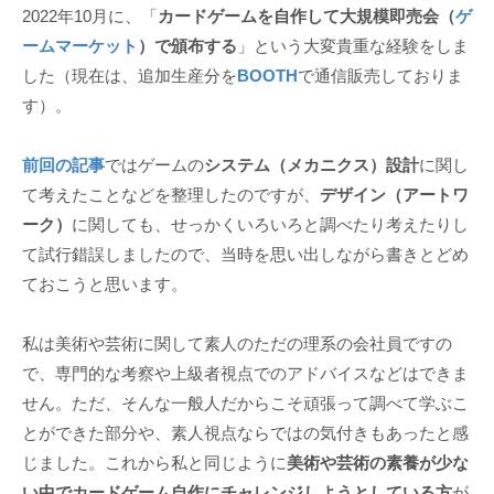
2022年10月に、「
カードゲームを自作して大規模即売会（
ゲ
ームマーケット
）で頒布する
」という大変貴重な経験をしま
した（現在は、追加生産分を
BOOTH
で通信販売しておりま
す）。
前回の記事
ではゲームの
システム（メカニクス）設計
に関し
て考えたことなどを整理したのですが、
デザイン（アートワ
ーク）
に関しても、せっかくいろいろと調べたり考えたりし
て試行錯誤しましたので、当時を思い出しながら書きとどめ
ておこうと思います。
私は美術や芸術に関して素人のただの理系の会社員ですの
で、専門的な考察や上級者視点でのアドバイスなどはできま
せん。ただ、そんな一般人だからこそ頑張って調べて学ぶこ
とができた部分や、素人視点ならではの気付きもあったと感
じました。これから私と同じように
美術や芸術の素養が少な
い中でカードゲーム自作にチャレンジしようとしている方
が