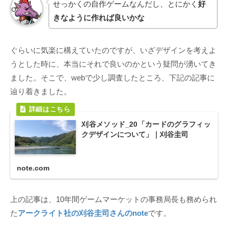
せっかくの自作ゲームなんだし、とにかく
好
きなように作れば良いかな
ぐらいに気楽に構えていたのですが、いざデザインを考えよ
うとした時に、本当にそれで良いのかという疑問が湧いてき
ました。そこで、webで少し調査したところ、下記の記事に
辿り着きました。
刈谷メソッド_20「カードのグラフィッ
クデザインについて」｜刈谷圭司
note.com
上の記事は、10年間ゲームマーケットの事務局長も務められ
た
アークライト社の刈谷圭司さんのnote
です。